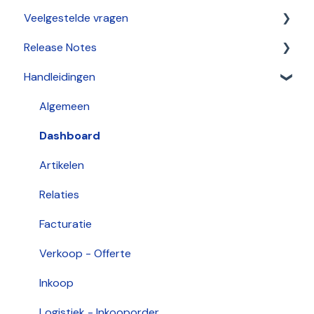
Veelgestelde vragen
Verkoop
Release Notes
Algemeen
HelpCenter
Handleidingen
Artikelen
2026
Stamgegevens
2025
Algemeen
Inkoop
2024
Dashboard
Facturering
2021
Artikelen
2022
Relaties
2020
Facturatie
Verkoop - Offerte
Inkoop
Logistiek - Inkooporder