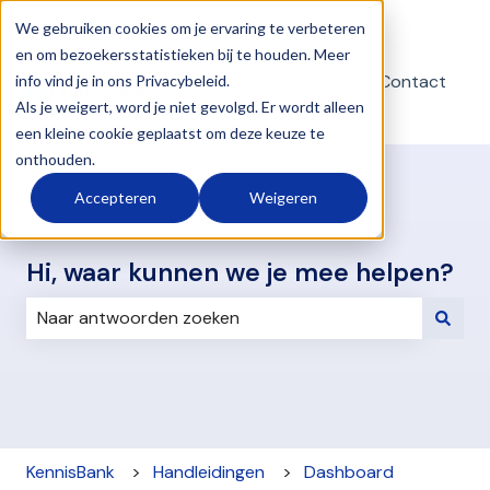
Nederlands
Submenu tonen voor vertalingen
We gebruiken cookies om je ervaring te verbeteren
en om bezoekersstatistieken bij te houden. Meer
Download
Contact
info vind je in ons Privacybeleid.
teamviewer
Als je weigert, word je niet gevolgd. Er wordt alleen
een kleine cookie geplaatst om deze keuze te
onthouden.
Accepteren
Weigeren
Hi, waar kunnen we je mee helpen?
Er zijn geen suggesties want het zoekveld is leeg.
KennisBank
Handleidingen
Dashboard