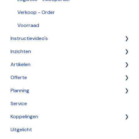
Verkoop - Order
Voorraad
Instructievideo's
Inzichten
Configurator
Artikelen
Aan de slag
Offerte
Bekijken
Configuratietabel
Planning
Vergelijken
Rechten
Service
Regels
Aan de slag
Koppelingen
Zoeken
Bekijken
Uitgelicht
Aan de slag
Inplannen
Unlit