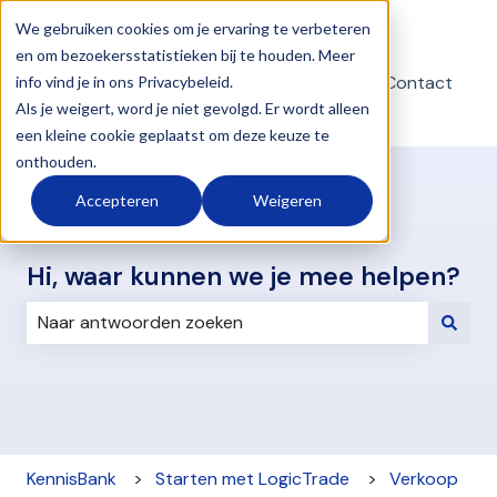
Nederlands
Submenu tonen voor vertalingen
We gebruiken cookies om je ervaring te verbeteren
en om bezoekersstatistieken bij te houden. Meer
Download
Contact
info vind je in ons Privacybeleid.
teamviewer
Als je weigert, word je niet gevolgd. Er wordt alleen
een kleine cookie geplaatst om deze keuze te
onthouden.
Accepteren
Weigeren
Hi, waar kunnen we je mee helpen?
Er zijn geen suggesties want het zoekveld is leeg.
KennisBank
Starten met LogicTrade
Verkoop