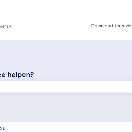
rtalingen
Download teamvie
ee helpen?
oekveld is leeg.
26