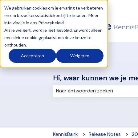
Nederlands
Submenu tonen voor ve
We gebruiken cookies om je ervaring te verbeteren
en om bezoekersstatistieken bij te houden. Meer
info vind je in ons Privacybeleid.
Als je weigert, word je niet gevolgd. Er wordt alleen
een kleine cookie geplaatst om deze keuze te
onthouden.
Accepteren
Weigeren
Hi, waar kunnen we je m
Er zijn geen suggesties want het z
KennisBank
Release Notes
20