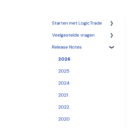
Starten met LogicTrade
Veelgestelde vragen
Verkoop
Release Notes
Algemeen
HelpCenter
Artikelen
2026
Stamgegevens
2025
Inkoop
2024
Facturering
2021
2022
2020