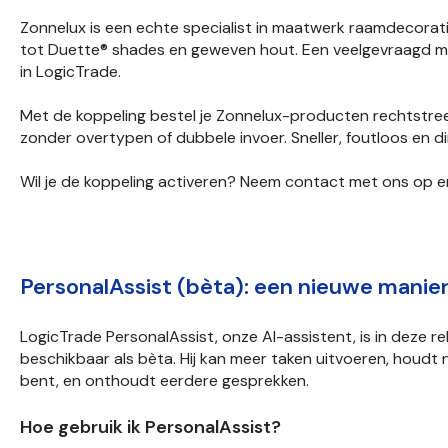
Zonnelux is een echte specialist in maatwerk raamdecorati
tot Duette® shades en geweven hout. Een veelgevraagd mer
in LogicTrade.
Met de koppeling bestel je Zonnelux-producten rechtstree
zonder overtypen of dubbele invoer. Sneller, foutloos en di
Wil je de koppeling activeren? Neem contact met ons op en
PersonalAssist (bèta): een nieuwe manie
LogicTrade PersonalAssist, onze AI-assistent, is in deze re
beschikbaar als bèta. Hij kan meer taken uitvoeren, houdt 
bent, en onthoudt eerdere gesprekken.
Hoe gebruik ik PersonalAssist?