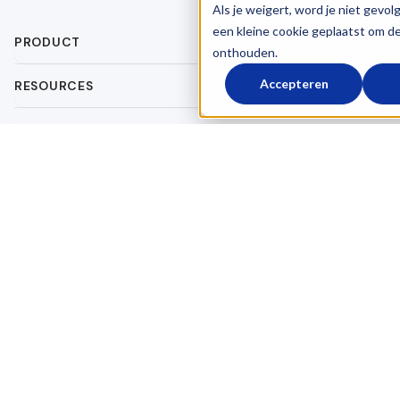
Als je weigert, word je niet gevol
een kleine cookie geplaatst om d
PRODUCT
onthouden.
Accepteren
RESOURCES
OVER LOGICTRADE
START VANDAAG
Algemene voorwaarden
Verwerkersovereenkomst
Privacy Policy
© 2026 LogicTrade