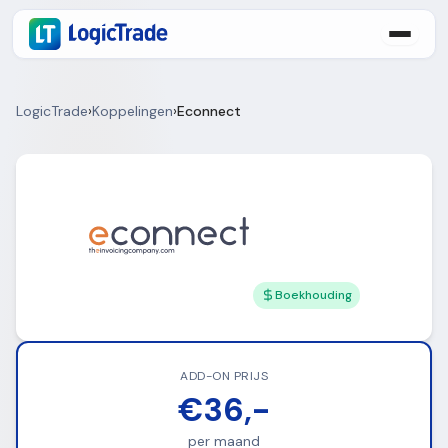
LogicTrade
›
Koppelingen
›
Econnect
Boekhouding
ADD-ON PRIJS
€36,-
per maand