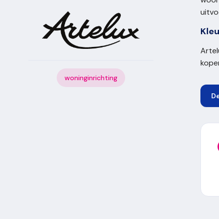
uitvo
Kleu
Artel
koper
woninginrichting
D