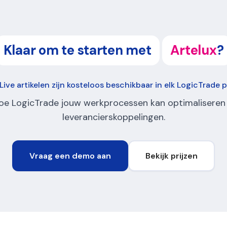
Klaar om te starten met
Artelux
?
Live artikelen zijn kosteloos beschikbaar in elk LogicTrade 
oe LogicTrade jouw werkprocessen kan optimaliseren
leverancierskoppelingen.
Vraag een demo aan
Bekijk prijzen