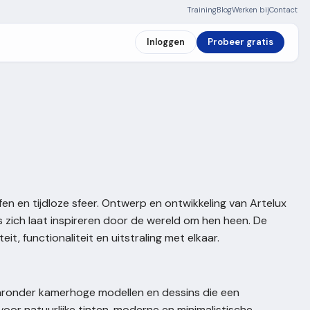
Training
Blog
Werken bij
Contact
Inloggen
Probeer gratis
fen en tijdloze sfeer. Ontwerp en ontwikkeling van Artelux
 zich laat inspireren door de wereld om hen heen. De
eit, functionaliteit en uitstraling met elkaar.
waaronder kamerhoge modellen en dessins die een
 voor natuurlijke tinten, moderne en minimalistische