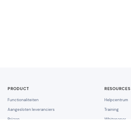
PRODUCT
RESOURCES
Functionaliteiten
Helpcentrum
Aangesloten leveranciers
Training
Prijzen
Whitepaper
Demo aanvragen
API-document