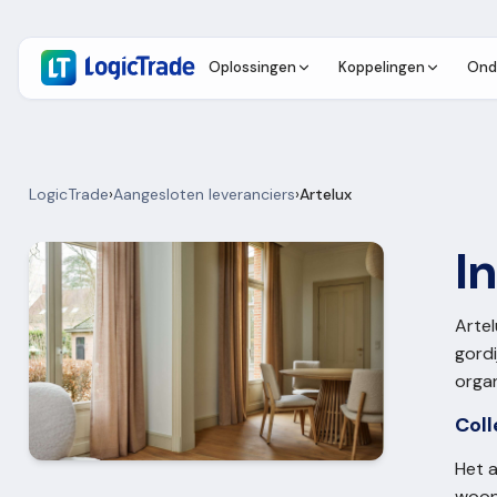
Oplossingen
Koppelingen
Ond
LogicTrade
›
Aangesloten leveranciers
›
Artelux
I
Artel
gordi
organ
Coll
Het a
woonr