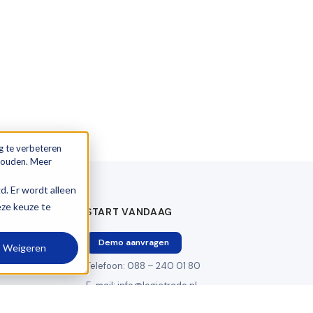
g te verbeteren
 houden. Meer
gd. Er wordt alleen
eze keuze te
START VANDAAG
Demo aanvragen
Weigeren
Telefoon: 088 – 240 01 80
E-mail: info@logictrade.nl