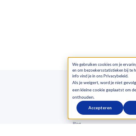
We gebruiken cookies om je ervarin
en om bezoekersstatistieken bij te
info vind je in ons Privacybeleid.
Als je weigert, word je niet gevol
een kleine cookie geplaatst om d
OVER LOGICTRADE
onthouden.
Over ons
Accepteren
Referenties
Blog
atie
Werken bij