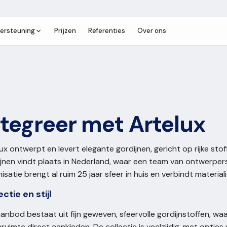
ersteuning
Prijzen
Referenties
Over ons
ntegreer met Artelux
ux ontwerpt en levert elegante gordijnen, gericht op rijke stof
jnen vindt plaats in Nederland, waar een team van ontwerpers
isatie brengt al ruim 25 jaar sfeer in huis en verbindt materialit
ectie en stijl
anbod bestaat uit fijn geweven, sfeervolle gordijnstoffen, 
uimte direct aankleden. De collectie is veelzijdig, met opties