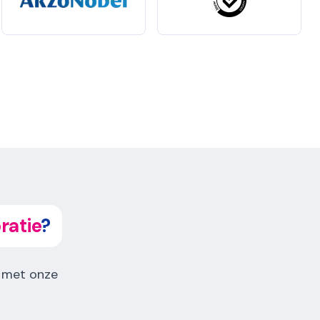
atie
?
 met onze