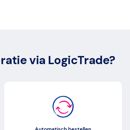
atie via LogicTrade?
Automatisch bestellen