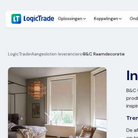
Oplossingen
Koppelingen
Ond
LogicTrade
›
Aangesloten leveranciers
›
B&C Raamdecoratie
I
B&C (
prod
inspi
Tre
De af
op t