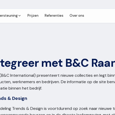
ersteuning
Prijzen
Referenties
Over ons
ntegreer met B&C Raa
B&C International) presenteert nieuwe collecties en legt binn
ucten, werknemers en bedrijven. De informatie op de site be
ratie binnen het bedrijf.
nds & Design
deling Trends & Design is voortdurend op zoek naar nieuwe tr
oonaangevende beurzen en in de directe leefomgeving, met al