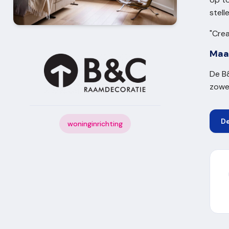
stell
"Crea
Maa
De B&
zowel
D
woninginrichting