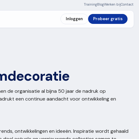
Training
Blog
Werken bij
Contact
Inloggen
Probeer gratis
mdecoratie
en de organisatie al bijna 50 jaar de nadruk op
nadrukt een continue aandacht voor ontwikkeling en
ends, ontwikkelingen en ideeën. Inspiratie wordt gehaald
s doel actuele en vernieuwende collecties samen te