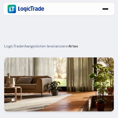
LogicTrade
›
Aangesloten leveranciers
›
Artex