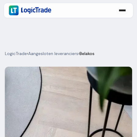
LogicTrade
›
Aangesloten leveranciers
›
Belakos