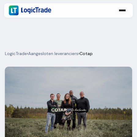
LogicTrade
›
Aangesloten leveranciers
›
Cotap