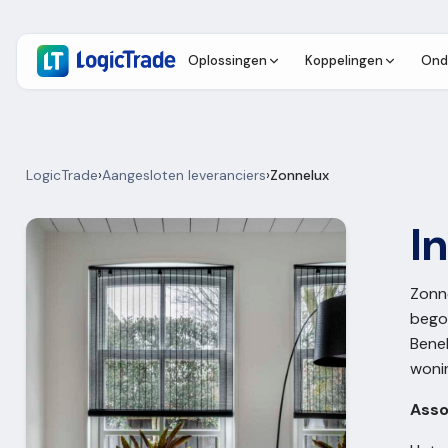
Oplossingen
Koppelingen
Ond
LogicTrade
›
Aangesloten leveranciers
›
Zonnelux
I
Zonn
bego
Benel
wonin
Asso