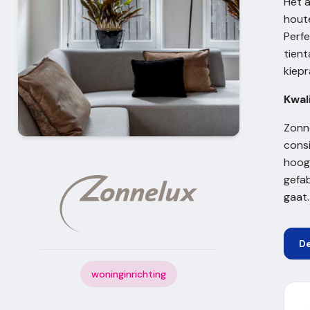
Het a
houte
Perfe
tient
kiep
Kwal
Zonne
consi
hoogw
gefab
gaat.
D
woninginrichting