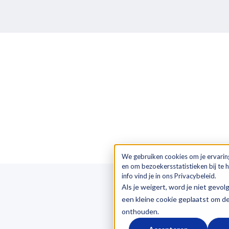
We gebruiken cookies om je ervarin
en om bezoekersstatistieken bij te
info vind je in ons Privacybeleid.
Als je weigert, word je niet gevol
een kleine cookie geplaatst om d
OVER LOGICTRADE
onthouden.
Over ons