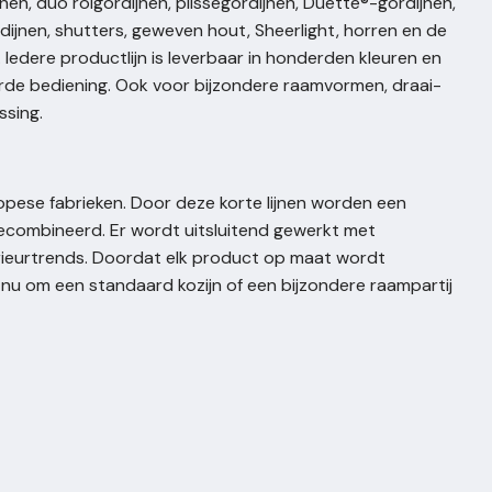
nen, duo rolgordijnen, plisségordijnen, Duette®-gordijnen,
dijnen, shutters, geweven hout, Sheerlight, horren en de
Iedere productlijn is leverbaar in honderden kleuren en
rde bediening. Ook voor bijzondere raamvormen, draai-
ssing.
opese fabrieken. Door deze korte lijnen worden een
 gecombineerd. Er wordt uitsluitend gewerkt met
erieurtrends. Doordat elk product op maat wordt
 nu om een standaard kozijn of een bijzondere raampartij