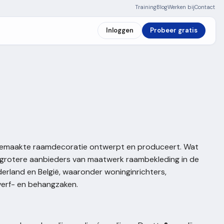
Training
Blog
Werken bij
Contact
Inloggen
Probeer gratis
t gemaakte raamdecoratie ontwerpt en produceert. Wat
e grotere aanbieders van maatwerk raambekleding in de
erland en België, waaronder woninginrichters,
verf- en behangzaken.