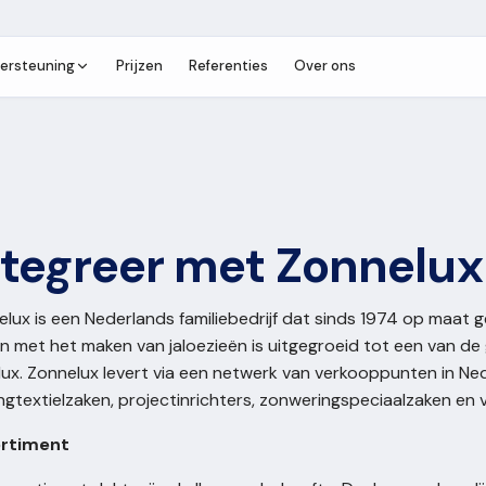
ersteuning
Prijzen
Referenties
Over ons
ntegreer met Zonnelux
elux is een Nederlands familiebedrijf dat sinds 1974 op maa
n met het maken van jaloezieën is uitgegroeid tot een van d
ux. Zonnelux levert via een netwerk van verkooppunten in Ned
gtextielzaken, projectinrichters, zonweringspeciaalzaken en 
rtiment