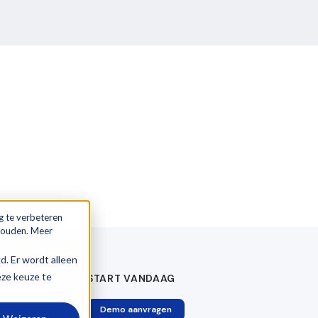
g te verbeteren
 houden. Meer
gd. Er wordt alleen
eze keuze te
START VANDAAG
Demo aanvragen