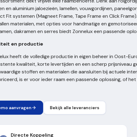
ssortiment dekt vrijwel elke raambehoefte. Denk aan rolgordij
n en aluminium jaloezieën, lamellen, vouwgordijnen, paneelgor
ct Fit systemen (Magneet Frame, Tape Frame en Click Frame). 
allen materialen, met opties voor handmatige en gemotorisee
ramen, dakramen en serres biedt Zonnelux een passende oplo
iteit en productie
lux heeft de volledige productie in eigen beheer in Oost-Eur
stente kwaliteit, korte levertijden en een scherp prijsniveau
aardige stoffen en materialen die aansluiten bij actuele int
riceerd, is er voor ieder raam een passende oplossing, of het
emo aanvragen
Bekijk alle leveranciers
Directe Koppeling