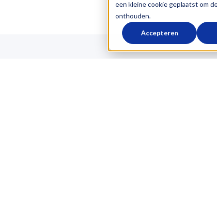
een kleine cookie geplaatst om d
onthouden.
Accepteren
OVER LOGICTRADE
Over ons
Referenties
Blog
atie
Werken bij