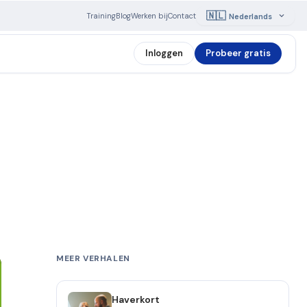
🇳🇱
Training
Blog
Werken bij
Contact
Nederlands
Inloggen
Probeer gratis
MEER VERHALEN
Haverkort