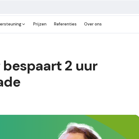
ersteuning
Prijzen
Referenties
Over ons
 bespaart 2 uur
ade