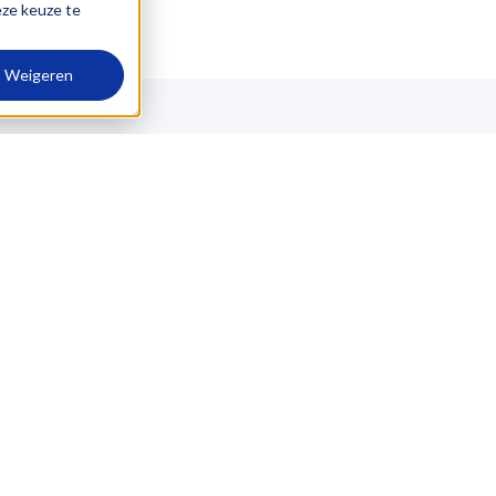
eze keuze te
Weigeren
START VANDAAG
Demo aanvragen
Telefoon: 088 – 240 01 80
E-mail: info@logictrade.nl