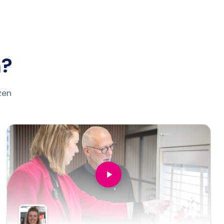
n?
zen