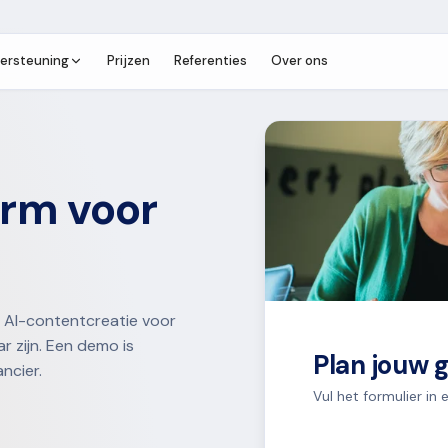
ersteuning
Prijzen
Referenties
Over ons
orm voor
at AI-contentcreatie voor
r zijn. Een demo is
Plan jouw 
ncier.
Vul het formulier i