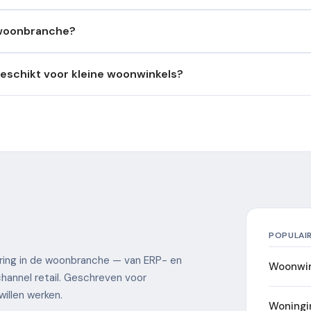
 woonbranche?
geschikt voor kleine woonwinkels?
POPULAI
sering in de woonbranche — van ERP- en
Woonwin
hannel retail. Geschreven voor
willen werken.
Woningi