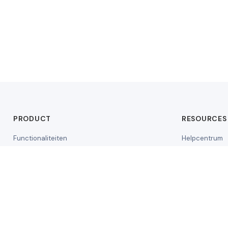
PRODUCT
RESOURCES
Functionaliteiten
Helpcentrum
Aangesloten leveranciers
Training
Prijzen
Whitepaper
Demo aanvragen
API-document