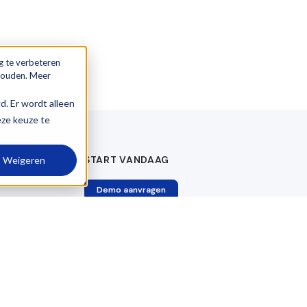
g te verbeteren
 houden. Meer
gd. Er wordt alleen
eze keuze te
START VANDAAG
Weigeren
Demo aanvragen
Telefoon: 088 – 240 01 80
E-mail: info@logictrade.nl