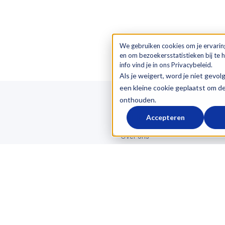
We gebruiken cookies om je ervarin
en om bezoekersstatistieken bij te
info vind je in ons Privacybeleid.
Als je weigert, word je niet gevol
een kleine cookie geplaatst om d
onthouden.
OVER LOGICTRADE
Accepteren
Over ons
Referenties
Blog
atie
Werken bij