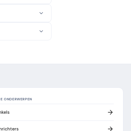
RE ONDERWERPEN
kels
nrichters