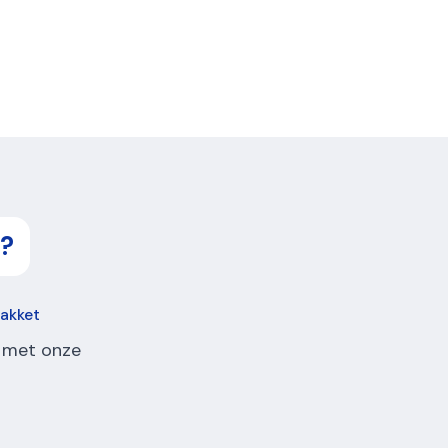
?
pakket
 met onze