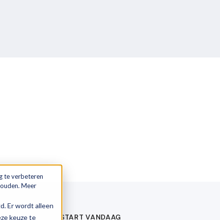
g te verbeteren
 houden. Meer
gd. Er wordt alleen
START VANDAAG
eze keuze te