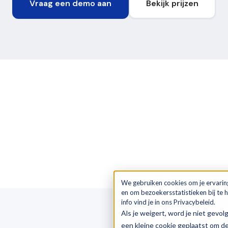
Vraag een demo aan
Bekijk prijzen
We gebruiken cookies om je ervarin
en om bezoekersstatistieken bij te
info vind je in ons Privacybeleid.
Als je weigert, word je niet gevol
OVER LOGICTRADE
een kleine cookie geplaatst om d