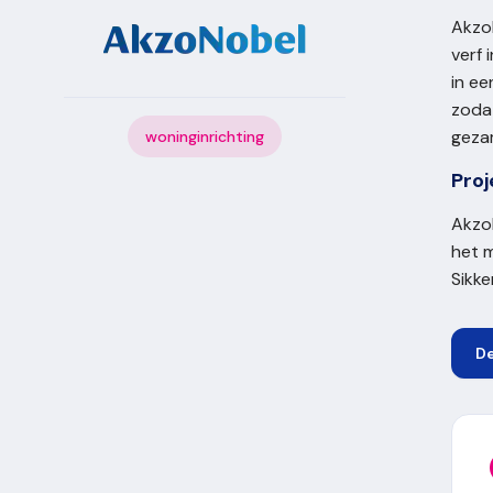
Akzo
verf 
in ee
zodat
gezam
woninginrichting
Pro
Akzo
het m
Sikke
D