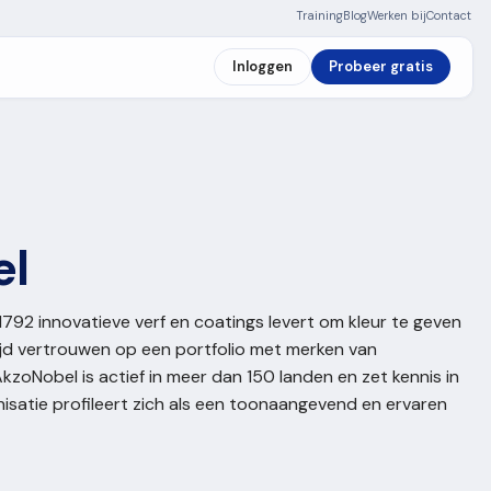
Training
Blog
Werken bij
Contact
Inloggen
Probeer gratis
el
 1792 innovatieve verf en coatings levert om kleur te geven
wijd vertrouwen op een portfolio met merken van
AkzoNobel is actief in meer dan 150 landen en zet kennis in
isatie profileert zich als een toonaangevend en ervaren