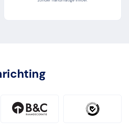
zonder handmatige invoer.
nrichting