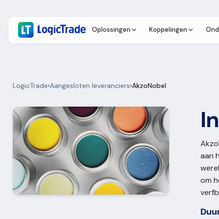
Oplossingen
Koppelingen
Ond
LogicTrade
›
Aangesloten leveranciers
›
AkzoNobel
I
AkzoN
aan h
werel
om he
verfb
Duu