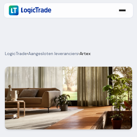
LogicTrade
›
Aangesloten leveranciers
›
Artex