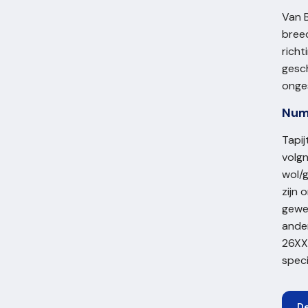
Van 
breed
richt
gesch
onges
Num
Tapi
volgn
wol/g
zijn
gewev
ander
26XX 
spec
D