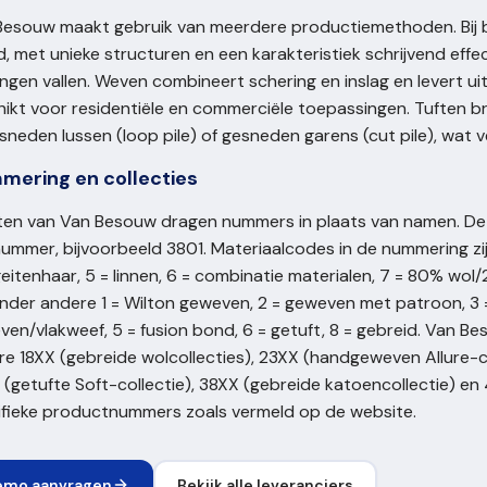
Besouw maakt gebruik van meerdere productiemethoden. Bij 
, met unieke structuren en een karakteristiek schrijvend effe
ingen vallen. Weven combineert schering en inslag en levert 
ikt voor residentiële en commerciële toepassingen. Tuften b
neden lussen (loop pile) of gesneden garens (cut pile), wat ve
mering en collecties
jten van Van Besouw dragen nummers in plaats van namen. De
ummer, bijvoorbeeld 3801. Materiaalcodes in de nummering zijn
eitenhaar, 5 = linnen, 6 = combinatie materialen, 7 = 80% w
 onder andere 1 = Wilton geweven, 2 = geweven met patroon, 
en/vlakweef, 5 = fusion bond, 6 = getuft, 8 = gebreid. Van 
e 18XX (gebreide wolcollecties), 23XX (handgeweven Allure-c
(getufte Soft-collectie), 38XX (gebreide katoencollectie) en
ifieke productnummers zoals vermeld op de website.
emo aanvragen
Bekijk alle leveranciers