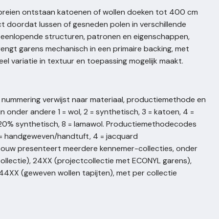
breien ontstaan katoenen of wollen doeken tot 400 cm
ct doordat lussen of gesneden polen in verschillende
uiteenlopende structuren, patronen en eigenschappen,
rengt garens mechanisch in een primaire backing, met
el variatie in textuur en toepassing mogelijk maakt.
 nummering verwijst naar materiaal, productiemethode en
 onder andere 1 = wol, 2 = synthetisch, 3 = katoen, 4 =
ol/20% synthetisch, 8 = lamawol. Productiemethodecodes
3 = handgeweven/handtuft, 4 = jacquard
Besouw presenteert meerdere kennemer-collecties, onder
ollectie), 24XX (projectcollectie met ECONYL garens),
 44XX (geweven wollen tapijten), met per collectie