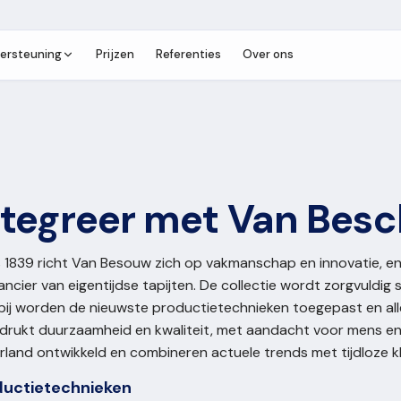
ersteuning
Prijzen
Referenties
Over ons
ntegreer met Van Bes
s 1839 richt Van Besouw zich op vakmanschap en innovatie, e
ancier van eigentijdse tapijten. De collectie wordt zorgvuldig
bij worden de nieuwste productietechnieken toegepast en al
drukt duurzaamheid en kwaliteit, met aandacht voor mens en 
land ontwikkeld en combineren actuele trends met tijdloze kl
ductietechnieken