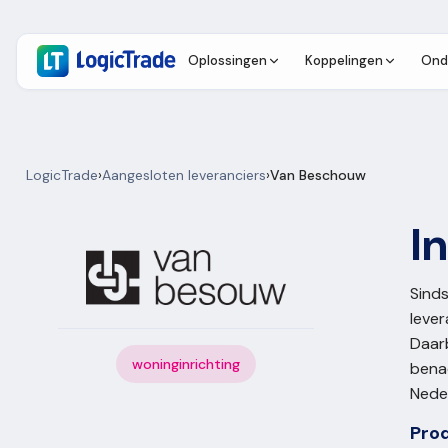
Oplossingen
Koppelingen
Ond
LogicTrade
›
Aangesloten leveranciers
›
Van Beschouw
I
Sind
lever
Daar
woninginrichting
bena
Neder
Pro