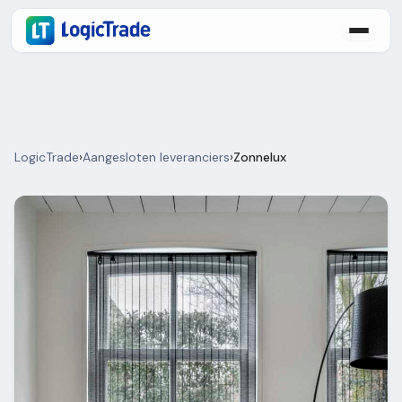
LogicTrade
›
Aangesloten leveranciers
›
Zonnelux