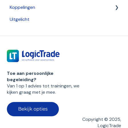
Koppelingen
Inkoop
Zoeken
Bekijken
Uitgelicht
Logistiek - Inkooporder
Aan de slag
Inplannen
Unlit
Verkoop - Order
Acties
Versturen
LogicTrade API
Voorraad
Klant
Multi-administratie
Bewerken
Beheren
Opvolging
Toe aan persoonlijke
begeleiding?
Van 1 op 1 advies tot trainingen, we
kijken graag m
et je mee.
Copyright © 2025,
LogicTrade