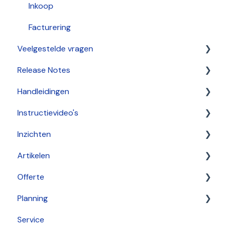
Inkoop
Facturering
Veelgestelde vragen
Release Notes
HelpCenter
Handleidingen
2026
Instructievideo's
2025
Algemeen
Inzichten
2024
Dashboard
Configurator
Artikelen
2021
Artikelen
Aan de slag
Offerte
2022
Relaties
Bekijken
Configuratietabel
Planning
2020
Facturatie
Vergelijken
Rechten
Service
Verkoop - Offerte
Regels
Aan de slag