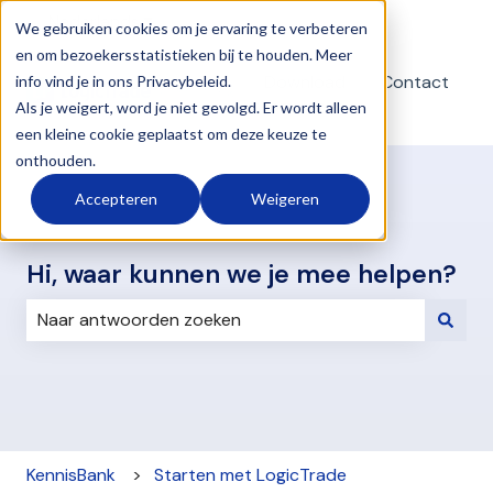
Nederlands
Submenu tonen voor vertalingen
We gebruiken cookies om je ervaring te verbeteren
en om bezoekersstatistieken bij te houden. Meer
Download
Contact
info vind je in ons Privacybeleid.
teamviewer
Als je weigert, word je niet gevolgd. Er wordt alleen
een kleine cookie geplaatst om deze keuze te
onthouden.
Accepteren
Weigeren
Hi, waar kunnen we je mee helpen?
Er zijn geen suggesties want het zoekveld is leeg.
KennisBank
Starten met LogicTrade