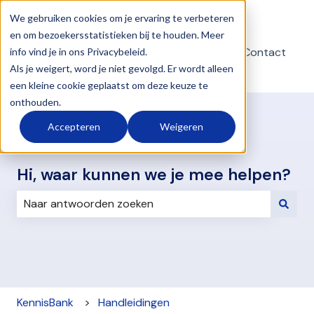
Nederlands
Submenu tonen voor vertalingen
We gebruiken cookies om je ervaring te verbeteren
en om bezoekersstatistieken bij te houden. Meer
Download
Contact
info vind je in ons Privacybeleid.
teamviewer
Als je weigert, word je niet gevolgd. Er wordt alleen
een kleine cookie geplaatst om deze keuze te
onthouden.
Accepteren
Weigeren
Hi, waar kunnen we je mee helpen?
Er zijn geen suggesties want het zoekveld is leeg.
KennisBank
Handleidingen