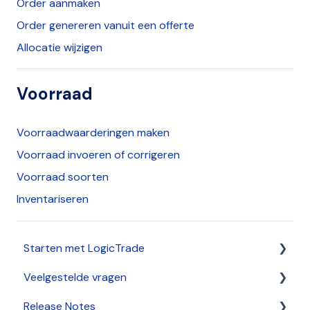
Order aanmaken
Order genereren vanuit een offerte
Allocatie wijzigen
Voorraad
Voorraadwaarderingen maken
Voorraad invoeren of corrigeren
Voorraad soorten
Inventariseren
Starten met LogicTrade
Veelgestelde vragen
Verkoop
Release Notes
Algemeen
HelpCenter