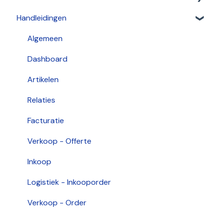
Handleidingen
Artikelen
2026
Stamgegevens
2025
Algemeen
Inkoop
2024
Dashboard
Facturering
2021
Artikelen
2022
Relaties
2020
Facturatie
Verkoop - Offerte
Inkoop
Logistiek - Inkooporder
Verkoop - Order