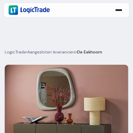
LogicTrade
›
Aangesloten leveranciers
›
De Eekhoorn