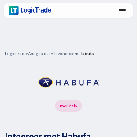
LogicTrade
›
Aangesloten leveranciers
›
Habufa
meubels
Integreer met Habufa