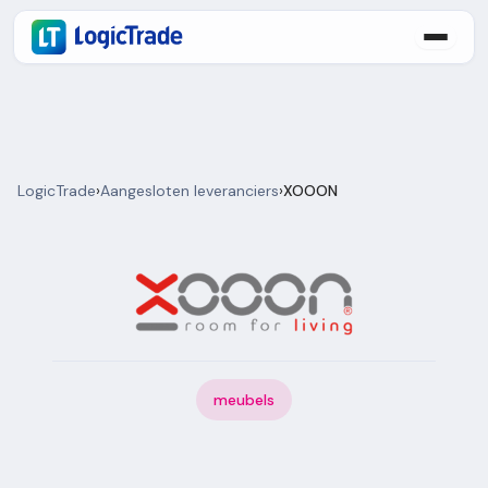
LogicTrade
›
Aangesloten leveranciers
›
XOOON
meubels