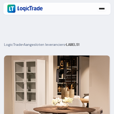
LogicTrade
›
Aangesloten leveranciers
›
LABEL51