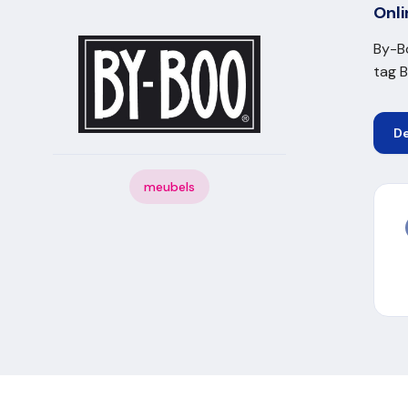
Onli
By-Bo
tag 
D
meubels