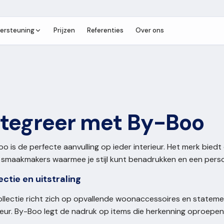
ersteuning
Prijzen
Referenties
Over ons
ntegreer met By-Boo
o is de perfecte aanvulling op ieder interieur. Het merk bied
smaakmakers waarmee je stijl kunt benadrukken en een persoon
ectie en uitstraling
ollectie richt zich op opvallende woonaccessoires en statem
ieur. By-Boo legt de nadruk op items die herkenning oproepen