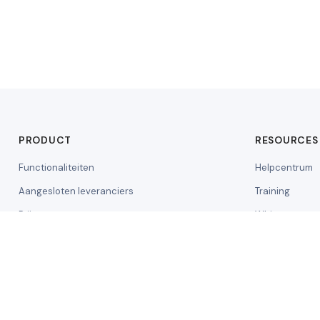
PRODUCT
RESOURCES
Functionaliteiten
Helpcentrum
Aangesloten leveranciers
Training
Prijzen
Whitepaper
Demo aanvragen
API-document