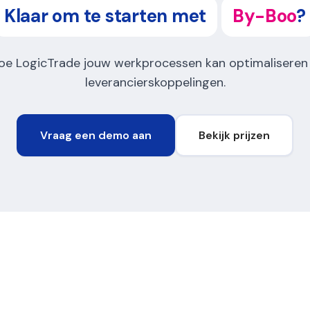
Klaar om te starten met
By-Boo
?
oe LogicTrade jouw werkprocessen kan optimaliseren
leverancierskoppelingen.
Vraag een demo aan
Bekijk prijzen