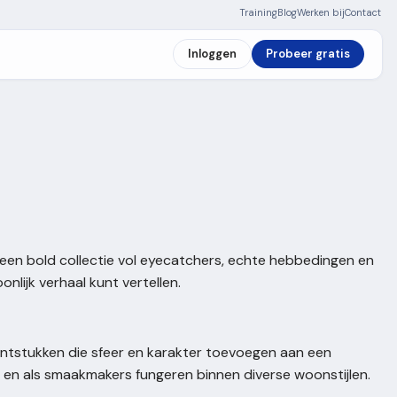
Training
Blog
Werken bij
Contact
Inloggen
Probeer gratis
t een bold collectie vol eyecatchers, echte hebbedingen en
lijk verhaal kunt vertellen.
entstukken die sfeer en karakter toevoegen aan een
 en als smaakmakers fungeren binnen diverse woonstijlen.