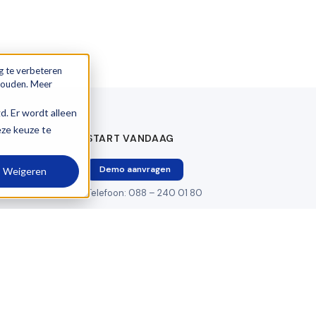
g te verbeteren
 houden. Meer
gd. Er wordt alleen
eze keuze te
START VANDAAG
Demo aanvragen
Weigeren
Telefoon: 088 – 240 01 80
E-mail: info@logictrade.nl