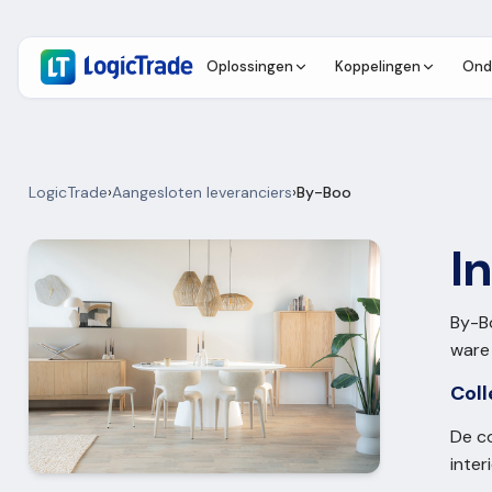
Oplossingen
Koppelingen
Ond
LogicTrade
›
Aangesloten leveranciers
›
By-Boo
I
By-Bo
ware 
Coll
De c
inter