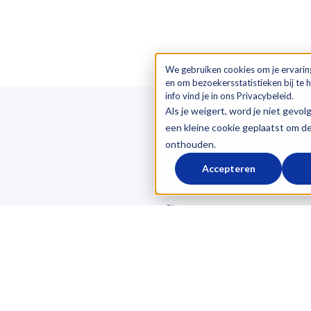
We gebruiken cookies om je ervarin
en om bezoekersstatistieken bij te
info vind je in ons Privacybeleid.
Als je weigert, word je niet gevol
een kleine cookie geplaatst om d
OVER LOGICTRADE
onthouden.
Over ons
Accepteren
Referenties
Blog
atie
Werken bij