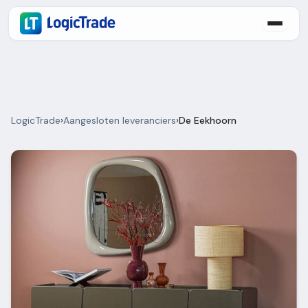
LogicTrade
›
Aangesloten leveranciers
›
De Eekhoorn